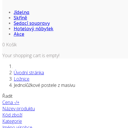
Jídelna
Skříně
Sedací soupravy
Hotelový nábytek
Akce
0
Košík
Your shopping cart is empty!
Úvodní stránka
Ložnice
Jednolůžkové postele z masivu
Řadit
Cena -/+
Název produktu
Kód zboží
Kategorie
Jméno výrobce