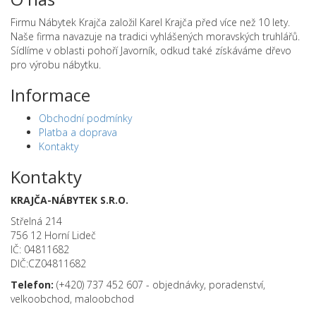
Firmu Nábytek Krajča založil Karel Krajča před více než 10 lety.
Naše firma navazuje na tradici vyhlášených moravských truhlářů.
Sídlíme v oblasti pohoří Javorník, odkud také získáváme dřevo
pro výrobu nábytku.
Informace
Obchodní podmínky
Platba a doprava
Kontakty
Kontakty
KRAJČA-NÁBYTEK S.R.O.
Střelná 214
756 12 Horní Lideč
IČ: 04811682
DIČ:CZ04811682
Telefon:
(+420) 737 452 607 - objednávky, poradenství,
velkoobchod, maloobchod